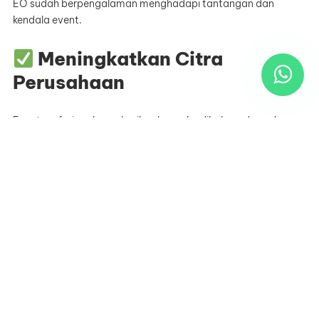
EO sudah berpengalaman menghadapi tantangan dan
kendala event.
Meningkatkan Citra
Perusahaan
Event profesional memberikan kesan kredibel, modern, dan
terorganisir.
Memberi Pengalaman
Berkesan untuk Audiens
Pelaksanaan yang rapi dan konsep kreatif meningkatkan
engagement publik.
Event bukan hanya berlangsung, tetapi memberikan nilai
bisnis nyata.